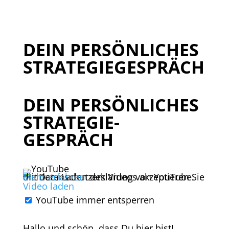
DEIN PERSÖNLICHES
STRATEGIEGESPRÄCH
DEIN PERSÖNLICHES
STRATEGIE-
GESPRÄCH
Mit dem Laden des Videos akzeptieren Sie die Datenschutzerklärung von YouTube.
Mehr erfahren
Video laden
YouTube immer entsperren
Hallo und schön, dass Du hier bist!